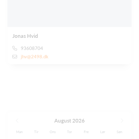
Jonas Hvid
93608704
jhv@2498.dk
August 2026
Man
Tir
Ons
Tor
Fre
Lør
Søn